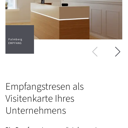
Palmberg
P
EMPFANG
E
Empfangstresen als
Visitenkarte Ihres
Unternehmens