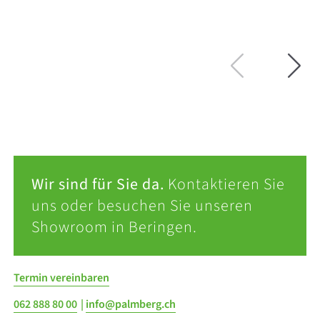
M
Wir sind für Sie da.
Kontaktieren Sie
uns oder besuchen Sie unseren
Showroom in Beringen.
Termin vereinbaren
062 888 80 00
|
info@palmberg.ch