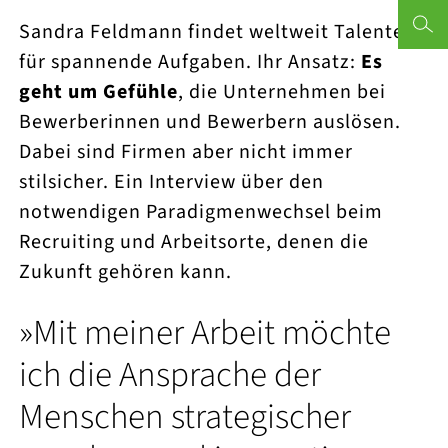
Sandra Feldmann findet weltweit Talente
Terminvereinbarung
Büromöbelkonfigurator
Wandpaneelen
Vibia
Unsere Geschichte
für spannende Aufgaben. Ihr Ansatz:
Es
geht um Gefühle
, die Unternehmen bei
Trennwand
Création Baumann
Produktion
Büroblog
Einblicke
062 888 80 0
Büroplanung,
Zur Online-
und
in unsere
Bewerberinnen und Bewerbern auslösen.
die wirkt!
Terminbuchung
Inspiration
Referenzen
Phone-Boxen
Object Carpet
Sonderbau
info@palmb
Dabei sind Firmen aber nicht immer
stilsicher. Ein Interview über den
Belux
Eigene Logistik
notwendigen Paradigmenwechsel beim
Chat Board
Über uns
Recruiting und Arbeitsorte, denen die
Zukunft gehören kann.
Houe
Kontakt
»Mit meiner Arbeit möchte
HAY
ich die Ansprache der
Le Klint
Menschen strategischer
Studiobricks