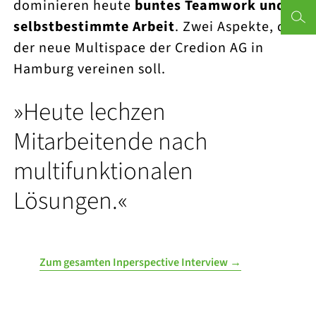
dominieren heute
buntes Teamwork und
selbstbestimmte Arbeit
. Zwei Aspekte, die
Terminvereinbarung
Büromöbelkonfigurator
Wandpaneelen
Vibia
Unsere Geschichte
der neue Multispace der Credion AG in
Trennwand
Création Baumann
Produktion
Hamburg vereinen soll.
Büroblog
Einblicke
062 888 80 0
Büroplanung,
Zur Online-
und
in unsere
die wirkt!
Terminbuchung
Inspiration
Referenzen
Phone-Boxen
Object Carpet
Sonderbau
info@palmb
»Heute lechzen
Belux
Eigene Logistik
Mitarbeitende nach
multifunktionalen
Chat Board
Über uns
Lösungen.«
Houe
Kontakt
HAY
Zum gesamten Inperspective Interview →
Le Klint
Studiobricks